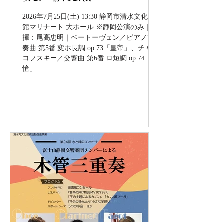
2026年7月25日(土) 13:30 静岡市清水文化会
館マリナート 大ホール ※静岡公演のみ｜指
揮：尾高忠明｜ベートーヴェン／ピアノ協
奏曲 第5番 変ホ長調 op.73「皇帝」、チャイ
コフスキー／交響曲 第6番 ロ短調 op.74「悲
愴」