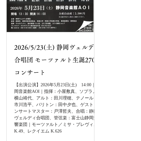
2026/5/23(土) 静岡ヴェルディ
合唱団 モーツァルト生誕270年
コンサート
【出演公演】2026年5月23日(土) 14:00｜静
岡音楽館AOI｜指揮：小屋敷真、ソプラノ：
横山靖代、アルト：田川理穂、テノール：
市川浩平、バリトン：田中夕也、ゲストコ
ンサートマスター：戸澤哲夫、合唱：静岡
ヴェルディ合唱団、管弦楽：富士山静岡交
響楽団｜モーツァルト／ミサ・ブレヴィス
K.49、レクイエム K.626