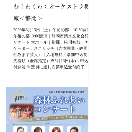
む！わくわくオーケストラ教
室＜静岡＞
2026年6月13日（土）午前の部 10:30開演／
午後の部13:00開演｜静岡市清水文化会館マ
リナート 大ホール｜指揮：松川智哉 ナビ
ゲーター：さこリッチ（吉本興業・静岡県
住みます芸人）｜入場無料／事前申込制・
先着順（全席指定）※5月13日(水)～申込受
付開始 ※定員に達し次第申込受付終了