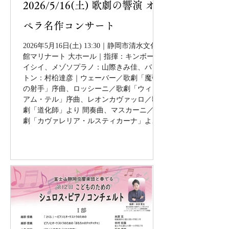
2026/5/16(土) 歌劇の響演 オ
ペラ名作コンサート
2026年5月16日(土) 13:30｜静岡市清水文化会
館マリナート 大ホール｜指揮：キンボー・
イシイ、メゾソプラノ：山際きみ佳、バリ
トン：村柗達彦｜ウェーバー／歌劇「魔弾
の射手」序曲、ロッシーニ／歌劇「ウィリ
アム・テル」序曲、レオンカヴァッロ／歌
劇「道化師」より 間奏曲、マスカーニ／歌
劇「カヴァレリア・ルスティカーナ」より
間奏曲、プッチーニ／「マノン・レスコ
ー」より間奏曲、レオンカヴァッロ／歌劇
「道化師」より 間奏曲、ビゼー／歌劇『カ
ルメン』（キンボー・イシイ版）より 抜粋
演奏「ハバネラ」、「セギディーリャ」、
「ロマの踊り」、「闘牛士の歌」ほか