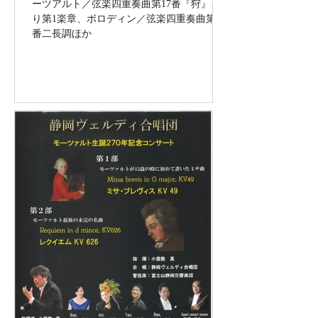
ーツアルト／弦楽四重奏曲第17番『狩』よ
り第1楽章、ボロディン／弦楽四重奏曲第2
番二長調ほか