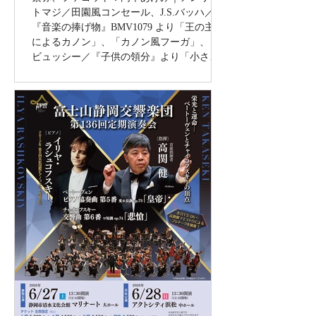
トマジ／田園風コンセール、J.S.バッハ／
『音楽の捧げ物』BMV1079 より「王の主題
によるカノン」、「カノン風フーガ」、ド
ビュッシー／『子供の領分』より「小さな
羊飼い」、リボール・シーマ／5つの小品
ほか