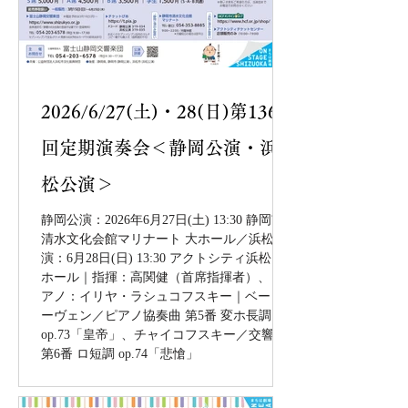
2026/6/27(土)・28(日)第136
回定期演奏会＜静岡公演・浜
松公演＞
静岡公演：2026年6月27日(土) 13:30 静岡市
清水文化会館マリナート 大ホール／浜松公
演：6月28日(日) 13:30 アクトシティ浜松 中
ホール｜指揮：高関健（首席指揮者）、ピ
アノ：イリヤ・ラシュコフスキー｜ベート
ーヴェン／ピアノ協奏曲 第5番 変ホ長調
op.73「皇帝」、チャイコフスキー／交響曲
第6番 ロ短調 op.74「悲愴」