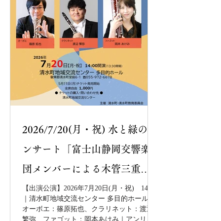
2026/7/20(月・祝) 水と緑のコ
ンサート「富士山静岡交響楽
団メンバーによる木管三重
奏」＜清水町＞
【出演公演】2026年7月20日(月・祝) 14:00
｜清水町地域交流センター 多目的ホール｜
オーボエ：篠原拓也、クラリネット：渡辺
繁弥、ファゴット：岡本あけみ｜アンリ・