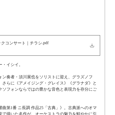
.pdf
シックコンサート｜チラシ
ー・イシイ。
ォン奏者・須川展也をソリストに迎え、グラズノフ
、さらに《アメイジング・グレイス》《グラナダ》と
クソフォンならではの豊かな音色と表現力を存分にご
曲第1番 ニ長調 作品25「古典」》。古典派へのオマ
楽で描いた名作が、オーケストラの魅力を鮮やかに引