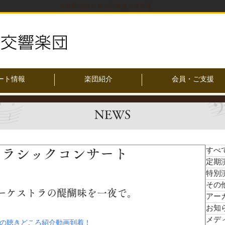
公益財団法人 富士山静岡交響楽団
ート情報
楽団紹介
会員・ご支援
NEWS
 名曲クラシックコンサート
すべ
定期
特別
その
ーケストラの醍醐味を一夜で。
アー
お知
メデ
の聴きどころ紹介動画到着！