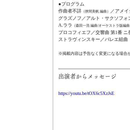
●プログラム
作曲者不詳
／アメイ
（挾間美帆 編曲）
グラズノフ／アルト・サクソフォ
A.ララ
（森田一浩 編曲/オーケストラ版編曲
プロコフィエフ／交響曲 第1番 ニ長調
ストラヴィンスキー／バレエ組曲「
​ 
※掲載内容は予告なく変更になる場合
出演者からメッセージ
https://youtu.be/tOX6c5XzJsE