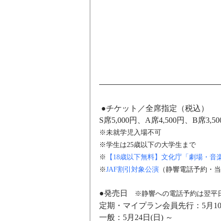
​ ●チケット／
全席指定（税込）
S席5,000円、A席4,500円、B席3
※未就学児入場不可
※学生は25歳以下の大学生まで
※
【18歳以下無料】文化庁「劇場・音
※
JAF割引対象公演
（静響電話予約・当
●発売日
　※静響への電話予約は翌平
定期・マイプラン会員先行：5月10日
一般：5月24日(日) ～