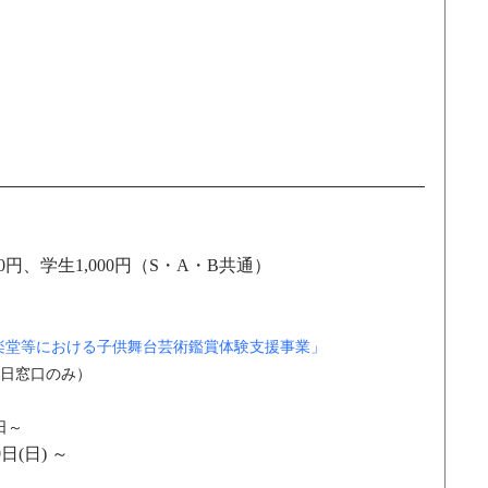
,500円、学生1,000円（S・A・B共通）　
楽堂等における子供舞台芸術鑑賞体験支援事業」
日窓口のみ）
日～
(日) ～