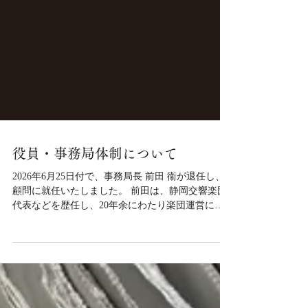
役員・事務局体制について
2026年6月25日付で、事務局長 前田 衞が退任し、
顧問に就任いたしました。 前田は、静岡交響楽団
代表などを歴任し、20年余にわたり楽団運営に携
わり、その発展に尽力してまいりました。 また、
同日付で、常務理事 大野 順二が専務理事に、事務
局長代理 佐生 豊が事務局長に就任いたしました。
新たな体制のもと、役職員一同、より一層楽団運