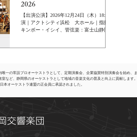
第1楽章、アンダーソン（杉浦邦弘編曲）／
2026
舞踏会の美女、J. シュトラウス2 世／ポル
カ・シュネル「雷鳴と稲妻」、岡野貞一
【出演公演】2026年12月24日（木）18:45開
（庄司燦編曲）／ふるさと、ドヴォルザー
演｜アクトシティ浜松 大ホール｜指揮：
ク／交響曲 第9番「 新世界より」 より 第4
キンボー・イシイ、管弦楽：富士山静岡交
楽章
響楽団、ソプラノ：船越亜弥、メゾソプラ
ノ：山際きみ佳、テノール：堀越俊也、バ
リトン：竹内利樹、合唱：浜松フロイデ合
唱団
内唯一の常設プロオーケストラとして、定期演奏会、企業協賛特別演奏会を始め、
教室など、静岡県のオーケストラとして地域の音楽文化の普及と向上に貢献します
れ、日本オーケストラ連盟の正会員に承認されました。