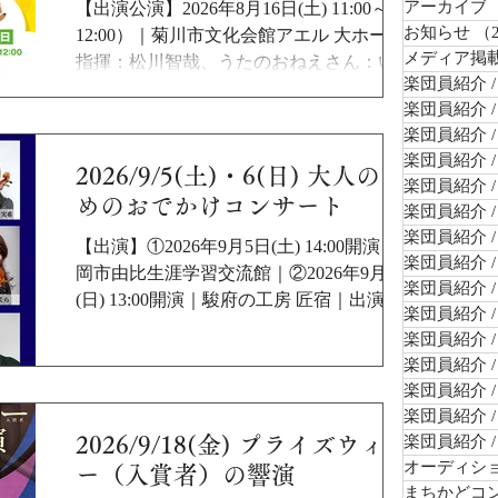
アーカイブ
【出演公演】2026年8月16日(土) 11:00～
お知らせ
（
12:00）｜菊川市文化会館アエル 大ホール｜
メディア掲
指揮：松川智哉、うたのおねえさん：いと
楽団員紹介 /
うちさ、演奏：富士山静岡交響楽団｜入場
楽団員紹介 /
無料（事前応募制／全席指定）｜応募期
楽団員紹介 
間：2026年6月27日（土）00:00～7月20日
楽団員紹介 /
（月・祝）17:00
2026/9/5(土)・6(日) 大人のた
楽団員紹介 
めのおでかけコンサート
楽団員紹介 
楽団員紹介 
【出演】①2026年9月5日(土) 14:00開演｜静
楽団員紹介 
岡市由比生涯学習交流館｜②2026年9月6日
楽団員紹介 
(日) 13:00開演｜駿府の工房 匠宿｜出演：富
楽団員紹介 /
士山静岡交響楽団メンバーによる弦楽四重
楽団員紹介 
奏／ヴァイオリン：増田訓子、山本実希／
楽団員紹介 
ヴィオラ：川口さくら／チェロ：舘野真梨
楽団員紹介 
子｜J.S.バッハ／主よ、人の望みの喜びよ
楽団員紹介 
、モーツァルト／「アイネ・クライネ・ナ
2026/9/18(金) プライズウィナ
楽団員紹介 
ハトムジーク」より、ジョン・デンバー／
オーディシ
ー（入賞者）の響演
「カントリー・ロード」、荒井由実／『魔
まちかどコ