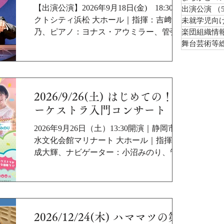
女の宅急便』より「やさしさに包まれたな
【出演公演】2026年9月18日(金) 18:30｜ア
出演公演
（
ら」、モリコーネ／『ニュー・シネマ・パ
クトシティ浜松 大ホール｜指揮：吉﨑理
未就学児向
ラダイス』より「愛のテーマ」、パッヘル
乃、ピアノ：ヨナス・アウミラー、管弦
楽団組織情
ベル／カノン、ドヴォルザーク／弦楽四重
楽：富士山静岡交響楽団｜W.A.モーツァル
舞台芸術等
奏曲 第12番「アメリカ」より ほか
ト：歌劇「魔笛」序曲 K.620、P.チャイコフ
スキー：ピアノ協奏曲 第1番 変ロ短調
op.23、A.ドヴォルザーク：交響曲 第9番 ホ
短調 op.95「新世界より」
2026/9/26(土) はじめての！オ
ーケストラ入門コンサート
2026年9月26日（土）13:30開演｜静岡市清
水文化会館マリナート 大ホール｜指揮：神
成大輝、ナビゲーター：小沼みのり、管弦
楽：富士山静岡交響楽団｜スッペ／喜歌劇
『軽騎兵』序曲、杉浦邦弘編曲／ふじの
山、W. A. モーツァルト／「アイネ・クラ
イネ・ナハトムジーク」より 第1楽章、ベ
ートーヴェン／交響曲 第6 番 「田園」より
2026/12/24(木) ハママツの第九