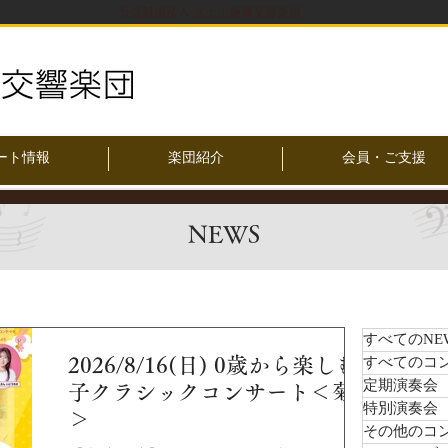
公益財団法人 富士山静岡交響楽団
ート情報
楽団紹介
会員・ご支援
NEWS
すべてのNE
2026/8/16(日) 0歳から楽しむ親
すべてのコ
定期演奏会
子クラシックコンサート＜菊川
特別演奏会
＞
その他のコ