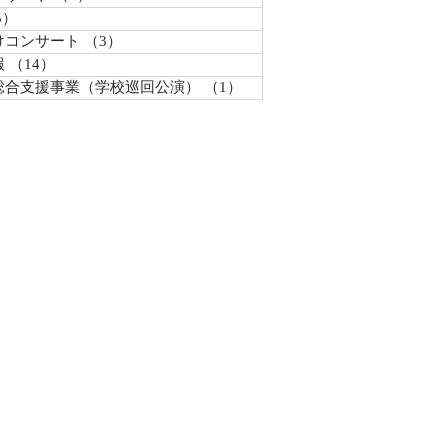
5）
5件の記事
けコンサート
（3）
3件の記事
報
（14）
14件の記事
総合支援事業（学校巡回公演）
（1）
1件の記事