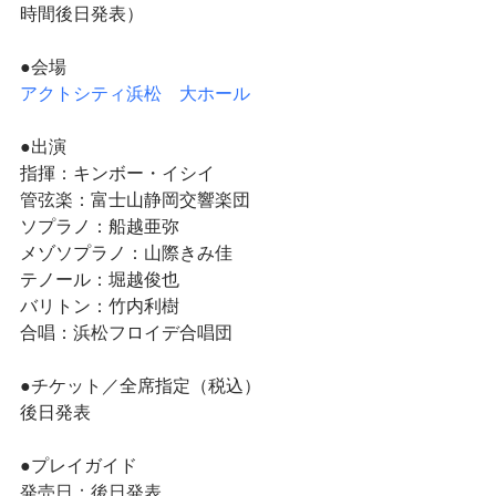
時間後日発表）
●会場
アクトシティ浜
松　
大ホール
●出演
指揮：キンボー・イシイ
管弦楽：富士山静岡交響楽団
ソプラノ：船越亜弥
メゾソプラノ：山際きみ佳
テノール：堀越俊也
バリトン：竹内利樹
合唱：浜松フロイデ合唱団
●チケット／全席指定（税込）
後日発表
●プレイガイド
発売日：後日発表