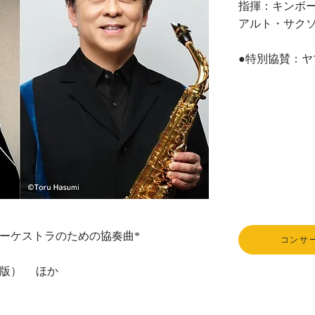
指揮：キンボ
アルト・サクソ
​●特別協賛：
ーケストラのための協奏曲*
コンサ
年版） ほか