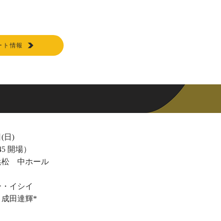
ート情報
(日)
:45 開場）
浜松 中ホール
ー・イシイ
成田達輝*