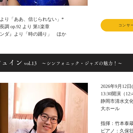
より「ああ、信じられない」*
コンサ
 op.92 より 第1楽章
ンダ』より「時の踊り」 ほか
ガーシュイン
vol.13 ～シンフォニック・ジャズの魅力！～
2026年9月12日
13:30開演（12
静岡市清水文
大ホール
指揮：竹本泰
ピアノ：久保壮