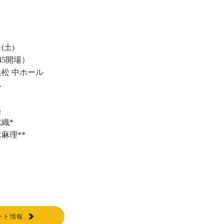
(土)
:45開場）
松 中ホール
み
典
織*
麻理**
ート情報