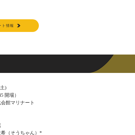
ート情報
(土)
:45 開場）
化会館マリナート
蔵
希（そうちゃん）*