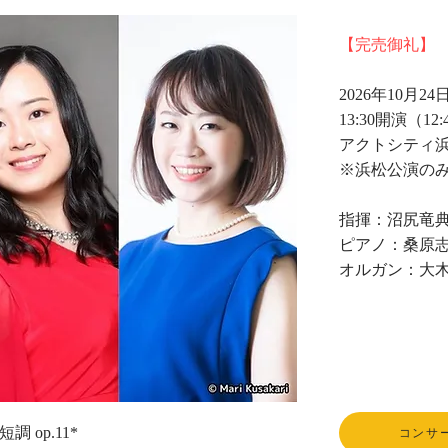
【完売御礼】
2026年10月24日
13:30開演（12
アクトシティ浜
​※浜松公演の
指揮：沼尻竜
ピアノ：桑原志
オルガン：大木
 op.11*
コンサ