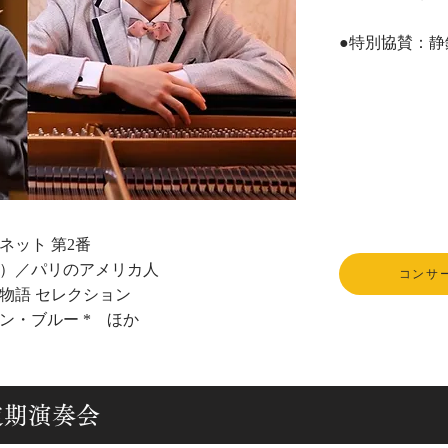
​●特別協賛：
静
ネット 第2番
）／パリのアメリカ人
コンサ
物語 セレクション
ン・ブルー * ほか
8回定期演奏会