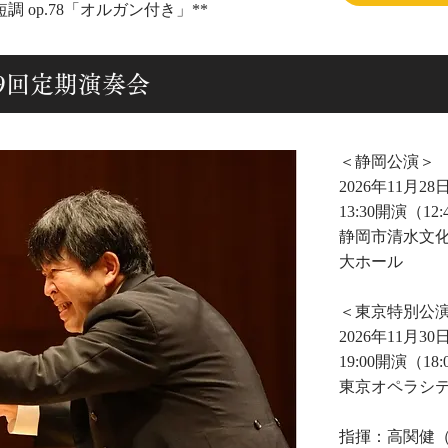
調 op.78「オルガン付き」**
第139回定期演奏会
＜静岡公演＞
2026年11月28日
13:30開演（12
静岡市清水文
大ホール
＜東京特別公
2026年11月30日
19:00開演（18
東京オペラシテ
指揮：高関健