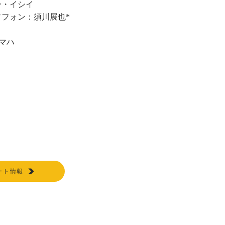
ー・イシイ
フォン：須川展也*
ヤマハ
ート情報