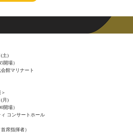
(土)
:45開場）
化会館マリナート
演＞
(月)
:00開場）
ィ コンサートホール
（首席指揮者）