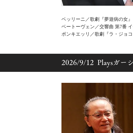
ベッリーニ／歌劇『夢遊病の女』
ベートーヴェン／交響曲 第7番 イ長調
ポンキエッリ／歌劇『ラ・ジョコ
2026/9/12 Plays