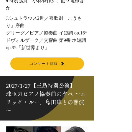
​●特別協賛：小林製作所、協立電機ほ
か
J.シュトラウス2世／喜歌劇「こうも
り」序曲
グリーグ／ピアノ協奏曲 イ短調 op.16*
ドヴォルザーク／交響曲 第9番 ホ短調
op.95「新世界より」
コンサート情報
2027/1/27【三島特別公演】
珠玉のピアノ協奏曲の夕べ ～エ
リック・ルー、島田隼との響演
～