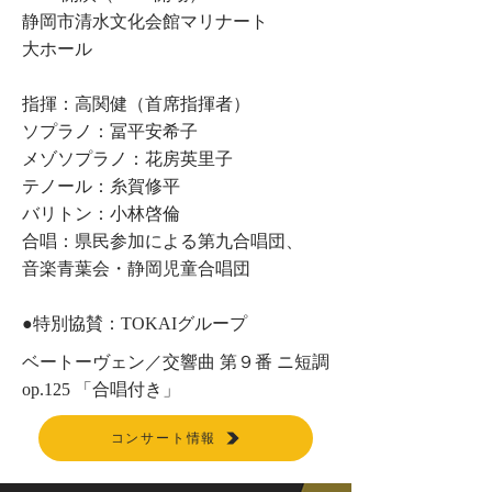
静岡市清水文化会館マリナート
大ホール
指揮：高関健（首席指揮者）
ソプラノ：冨平安希子
メゾソプラノ：花房英里子
テノール：糸賀修平
バリトン：小林啓倫
合唱：県民参加による第九合唱団、
​音楽青葉会・静岡児童合唱団
​●特別協賛：TOKAIグループ
ベートーヴェン／交響曲 第９番 ニ短調
op.125 「合唱付き」
コンサート情報