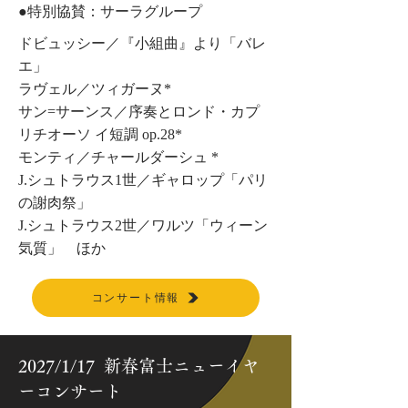
​●特別協賛：サーラグループ
ドビュッシー／『小組曲』より「バレ
エ」
ラヴェル／ツィガーヌ*
サン=サーンス／序奏とロンド・カプ
リチオーソ イ短調 op.28*
モンティ／チャールダーシュ *
J.シュトラウス1世／ギャロップ「パリ
の謝肉祭」
J.シュトラウス2世／ワルツ「ウィーン
気質」 ほか
コンサート情報
2027/1/17 新春富士ニューイヤ
ーコンサート