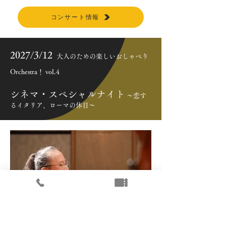
コンサート情報
2027/3/12
大人のための楽しいおしゃべり
Orchestra！ vol.4
​シネマ・スペシャルナイト
～恋す
るイタリア、ローマの休日～