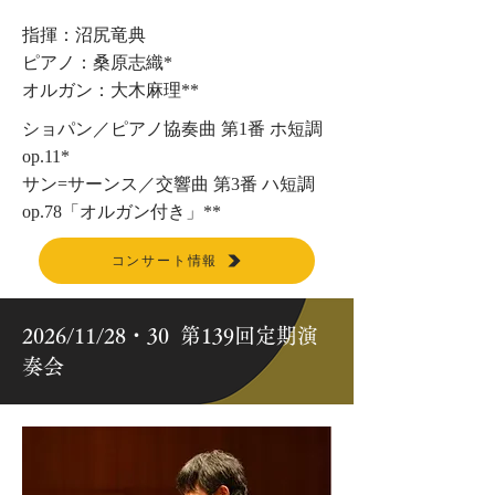
指揮：沼尻竜典
ピアノ：桑原志織*
オルガン：大木麻理**
ショパン／ピアノ協奏曲 第1番 ホ短調
op.11*
サン=サーンス／交響曲 第3番 ハ短調
op.78「オルガン付き」**
コンサート情報
2026/11/28・30 第139回定期演
奏会