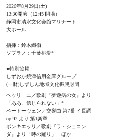
2026年8月29日(土)
13:30開演（12:45 開場）
静岡市清水文化会館マリナート
大ホール
指揮：鈴木織衛
ソプラノ：千葉桃愛*
​●特別協賛：
しずおか焼津信用金庫グループ
(一財)しずしん地域文化振興財団
ベッリーニ／歌劇『夢遊病の女』より
「ああ、信じられない」*
ベートーヴェン／交響曲 第7番 イ長調
op.92 より 第1楽章
ポンキエッリ／歌劇『ラ・ジョコン
ダ』より「時の踊り」 ほか