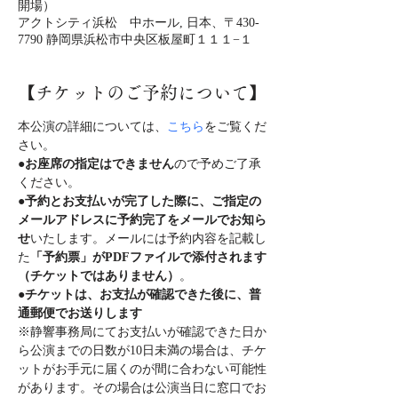
開場）
アクトシティ浜松 中ホール, 日本、〒430-
7790 静岡県浜松市中央区板屋町１１１−１
【チケットのご予約について】
本公演の詳細については、
こちら
をご覧くだ
さい。
●
お座席の指定はできません
ので予めご了承
ください。
●
予約とお支払いが完了した際に、ご指定の
メールアドレスに予約完了をメールでお知ら
せ
いたします。メールには予約内容を記載し
た
「予約票」がPDFファイルで添付されます
（チケットではありません）
。
●
チケットは、お支払が確認できた後に、普
通郵便でお送りします
※静響事務局にてお支払いが確認できた日か
ら公演までの日数が10日未満の場合は、チケ
ットがお手元に届くのが間に合わない可能性
があります。その場合は公演当日に窓口でお