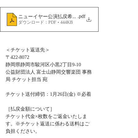
.pdf
ニューイヤー公演払戻希望申請書
ダウンロード：PDF • 444KB
＜チケット返送先＞
〒422-8072
静岡県静岡市駿河区小黒2丁目9-10
公益財団法人 富士山静岡交響楽団 事務
局 チケット担当 宛
チケット送付締切：1月26日(金) ※必着
［払戻金額について］
チケット代金×枚数をご返金いたしま
す。※チケット返送に係わる送料はご
負担ください。