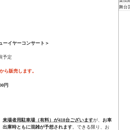
楽団
舞台
松ニューイヤーコンサート
＞
終演予定
0から販売します。
00円
、
来場者用駐車場（有料）が418台ございます
が、
お車
、出庫時ともに混雑が予想されます
。できる限り、お