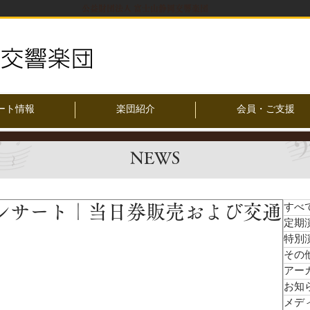
公益財団法人 富士山静岡交響楽団
ート情報
楽団紹介
会員・ご支援
NEWS
ンサート｜当日券販売および交通
すべ
定期
特別
その
アー
お知
メデ