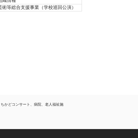
組織情報
芸術等総合支援事業（学校巡回公演）
まちかどコンサート、病院、老人福祉施
。