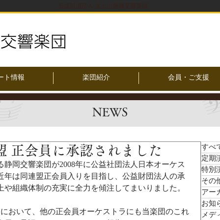
公益財団法人 富士山静岡交響楽団
ート情報
楽団紹介
会員・ご支援
NEWS
盟 正会員に承認されました
すべ
定期
静岡交響楽団が2008年に公益社団法人日本オーケス
特別
近年は同連盟正会員入りを目指し、公益財団法人の承
その
上や組織体制の充実に全力を傾注してまいりました。
アー
お知
会において、他の正会員オーケストラにも当楽団のこれ
メデ