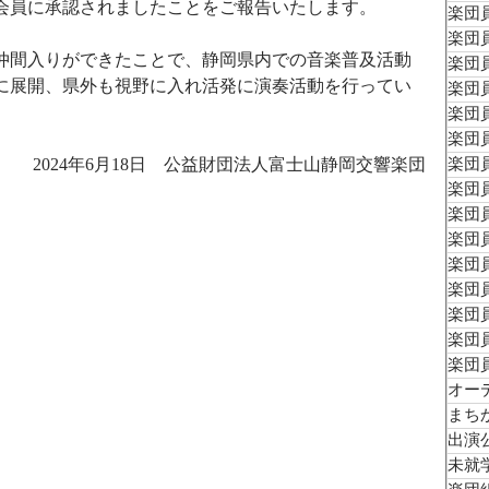
会員に承認されましたことをご報告いたします。
楽団員
楽団員
仲間入りができたことで、静岡県内での音楽普及活動
楽団員
に展開、県外も視野に入れ活発に演奏活動を行ってい
楽団員
楽団員
楽団員
2024年6月18日　公益財団法人富士山静岡交響楽団
楽団員
楽団員
楽団員
楽団員
楽団員
楽団員
楽団
楽団員
楽団
オー
まち
出演
未就