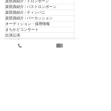
楽団員紹介 / トロンボーン
楽団員紹介 / バストロンボーン
楽団員紹介 / ティンパニ
楽団員紹介 / パーカッション
オーディション・採用情報
まちかどコンサート
出演公演
未就学児向けコンサート
楽団組織情報
舞台芸術等総合支援事業（学校巡回公演）
富士山静岡交響楽団（静響）は、静岡県内唯一の常
設プロオーケストラとして、定期演奏会、企業協賛
特別演奏会を始め、まちかどコンサート、病院、老
人福祉施設、こども園、また学校向けの音楽鑑賞教
室など、静岡県のオーケストラとして地域の音楽文
化の普及と向上に貢献します。
​2024年6月、これまでの活動が認められ、日本オー
ケストラ連盟の正会員に承認されました。