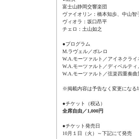
富士山静岡交響楽団
ヴァイオリン：橋本知歩、中山智
ヴィオラ：坂口昂平
チェロ：土山如之
●プログラム
M.ラヴェル／ボレロ
W.A.モーツァルト／アイネクラ
W.A.モーツァルト／ディベルティメ
W.A.モーツァルト／弦楽四重奏曲
※掲載内容は予告なく変更になる
●チケット（税込）
全席自由／1,000円
●チケット発売日
10月１日（火）～下記にて発売