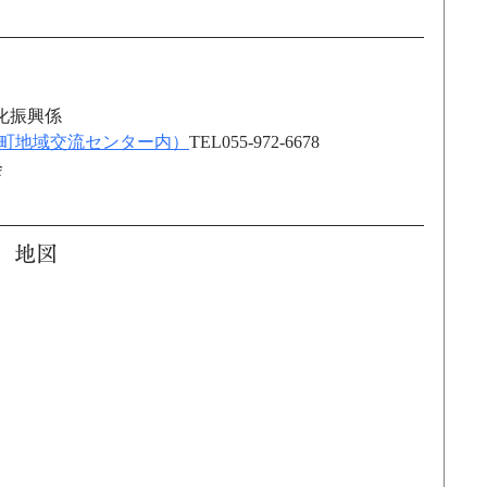
化振興係
（町地域交流センター内）
TEL055-972-6678
会
　地図