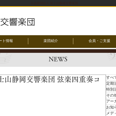
公益財団法人 富士山静岡交響楽団
ート情報
楽団紹介
会員・ご支援
NEWS
土）富士山静岡交響楽団 弦楽四重奏コ
すべ
定期
特別
その
アー
お知
メデ