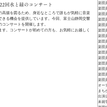
楽団員
22回水と緑のコンサート
楽団員
の高揚を図るため、身近なところで誰もが気軽に音楽
楽団員
できる機会を提供しています。今回、富士山静岡交響
楽団員
のコンサートを開催します。
楽団員
ます。コンサートが初めての方も、お気軽にお越しく
楽団員
楽団員
楽団員
楽団員
楽団員
楽団員
楽団員
楽団
楽団員
楽団
オー
まち
出演
未就