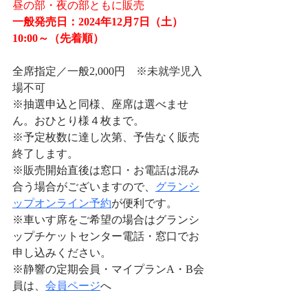
昼の部・夜の部ともに販売
一般発売日：2024年12月7日（土）
10:00～（先着順）
全席指定／一般2,000円　
※未就学児入
場不可
※抽選申込と同様、座席は選べませ
ん。おひとり様４枚まで。
※予定枚数に達し次第、予告なく販売
終了します。
※販売開始直後は窓口・お電話は混み
合う場合がございますので、
グランシ
ップオンライン
予約
が便利です。
※車いす席をご希望の場合はグランシ
ップチケットセンター電話・窓口でお
申し込みください。
※静響の定期会員・マイプランA・B会
員は、
会員ページ
へ