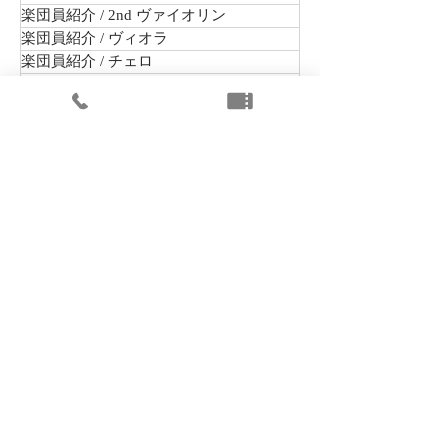
楽団員紹介 / 2nd ヴァイオリン
楽団員紹介 / ヴィオラ
楽団員紹介 / チェロ
楽団員紹介 / コントラバス
楽団員紹介 / フルート
楽団員紹介 / オーボエ
楽団員紹介 / クラリネット
楽団員紹介 / ファゴット
楽団員紹介 / ホルン
楽団員紹介 / トランペット
楽団員紹介 / トロンボーン
楽団員紹介 / バストロンボーン
楽団員紹介 / ティンパニ
楽団員紹介 / パーカッション
オーディション・採用情報
まちかどコンサート
出演公演
未就学児向けコンサート
楽団組織情報