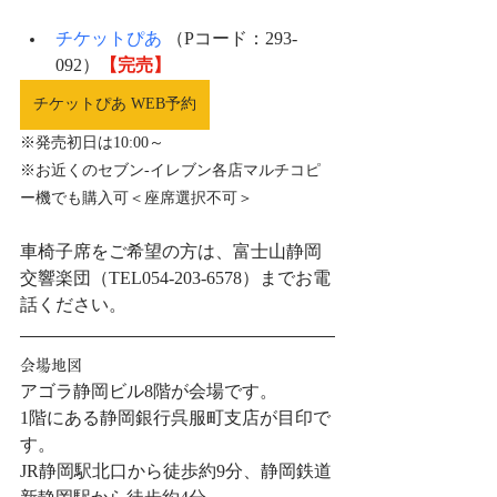
チケットぴあ
 （Pコード：
293-
092
）
【完売】
チケットぴあ WEB予約
※発売初日は10:00～
※お近くのセブン-イレブン各店マルチコピ
ー機でも購入可＜座席選択不可＞
車椅子席をご希望の方は、富士山静岡
交響楽団（TEL054-203-6578）までお電
話ください。
会場地図
アゴラ静岡ビル8階が会場です。
1階にある静岡銀行呉服町支店が目印で
す。
JR静岡駅北口から徒歩約9分、静岡鉄道