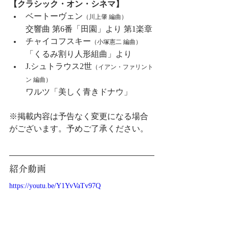
【クラシック・オン・シネマ】
ベートーヴェン
（川上肇 編曲）
交響曲 第6番「田園」より 第1楽章
チャイコフスキー
（小塚憲二 編曲）
「くるみ割り人形組曲」より
J.シュトラウス2世
（
イアン・ファリント
ン 編曲
）
ワルツ「美しく青きドナウ」
※掲載内容は予告なく変更になる場合
がございます。予めご了承ください。
紹介動画
https://youtu.be/Y1YvVaTv97Q