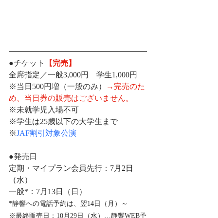
●チケット
【完売】
全席指定／一般3,000円　学生1,000円
※当日500円増（一般のみ）
→完売のた
め、当日券の販売はございません。
※未就学児入場不可
※学生は25歳以下の大学生まで
※
JAF割引対象公演
●発売日
定期・マイプラン会員先行：
7月2日
（水）
一般*：
7月13日（日）
*静響への電話予約は、翌
14日（月）
～
※最終販売日：10月29日（水）
…静響WEB予