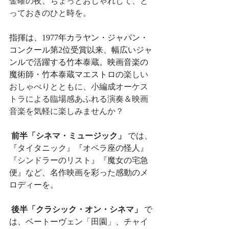
金曜の夜、ちょっとおしゃれして、と
っておきのひと時を。
指揮は、1977年カラヤン・ジャパン・
コンクール第2位受賞以来、幅広いジャ
ンルで活躍する竹本泰蔵。映画音楽の
魔術師・竹本泰蔵マエストロの
楽しい
おしゃべりとともに、小編成オーケス
トラによる臨場感あふれる演奏＆映画
音楽を気軽に楽しみませんか？
前半「シネマ・ミュージック」
 では、
『タイタニック』『オペラ座の怪人』
『シンドラーのリスト』『魔女の宅急
便』など、名作映画を彩った感動のメ
ロディーを。
後半「クラシック・オン・シネマ」
 で
は、ベートーヴェン「田園」、チャイ