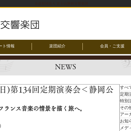
公益財団法人 富士山静岡交響楽団
ート情報
楽団紹介
会員・ご支援
NEWS
・16(日)第134回定期演奏会＜静岡公
すべ
定期
特別
フランス音楽の情景を描く旅へ。
その
アー
お知
〆）
メデ