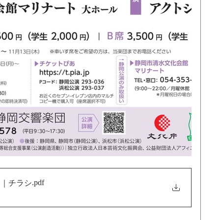
.pdf
奏会｜チラシ