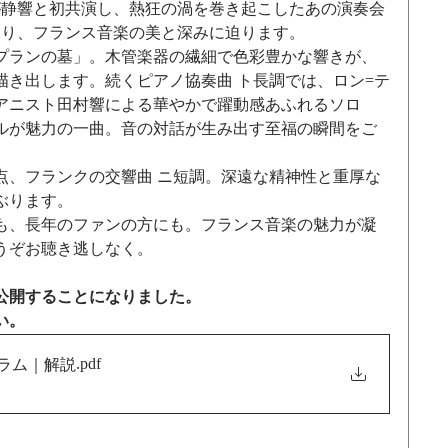
ンが静響と初共演し、熱狂の渦を巻き起こしたあの演奏会
戻り、フランス音楽の美と深みに迫ります。
プランの墓」。木管楽器の繊細で色彩豊かな響きが、
描き出します。続くピアノ協奏曲 ト長調では、ロン=テ
アニスト田村響による華やかで躍動感あふれるソロ
ルが魅力の一曲。音の対話が生み出す至福の瞬間をご
点、フランクの交響曲 ニ短調。深遠な精神性と重厚な
ぶります。
も、長年のファンの方にも。フランス音楽の魅力が凝
うぞお聴き逃しなく。
公開することになりました。
い。
.pdf
グラム｜解説