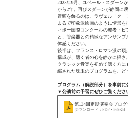
2023年9月、ユベール・スダー
から2年。再びスダーンが静岡に
冒頭を飾るのは、ラヴェル「クー
まるで印象派絵画のように情景を
ィボー国際コンクールの覇者・ピ
と、管楽器との精緻なアンサンブ
体感ください。
後半は、フランス・ロマン派の頂
構成が、聴く者の心を静かに揺さ
クラシック音楽を初めて聴く方に
縮された珠玉のプログラムを、ど
プログラム（解説部分）を事前に
▼公演前の予習にぜひご覧くださ
第134回定期演奏会プロ
ダウンロード：PDF • 869KB