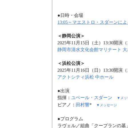
●日時・会場
13:05～マエストロ・スダーンに
＜静岡公演＞
2025年11月15日（土）13:30開演（
静岡市清水文化会館マリナート 大
＜浜松公演＞
2025年11月16日（日）13:30開演（
アクトシティ浜松 中ホール
●出演
指揮：
ユベール・スダーン
▼メッ
ピアノ：
田村響
*　
▼メッセージ
●プログラム
ラヴェル／組曲「クープランの墓