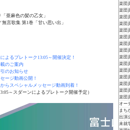
楽団員
楽団員
り「亜麻色の髪の乙女」
楽団員
／無言歌集 第1巻「甘い思い出」
楽団員
楽団員
楽団員
楽団員
楽団員
楽団員
によるプレトーク13:05～開催決定！
楽団員
掲載のご案内
楽団員
割引のお知らせ
楽団員
ッセージ動画公開！
楽団
ンからスペシャルメッセージ動画到着！
楽団員
13:05～スダーンによるプレトーク開催予定）
楽団
オー
まち
出演
未就