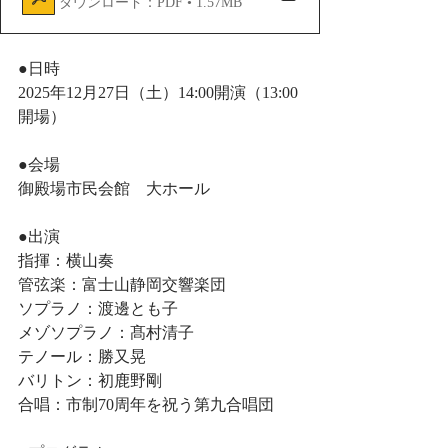
ダウンロード：PDF • 1.57MB
●日時
2025年12月27日（土）14:00開演（13:00
開場）
●会場
御殿場市民会館　大ホール
●出演
指揮：横山奏
管弦楽：富士山静岡交響楽団
ソプラノ：渡邊とも子
メゾソプラノ：髙村清子
テノール：勝又晃
バリトン：初鹿野剛
合唱：市制70周年を祝う第九合唱団