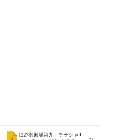
.pdf
1227御殿場第九｜チラシ