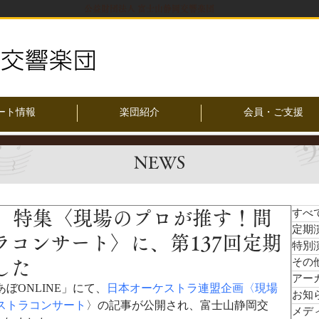
公益財団法人 富士山静岡交響楽団
ート情報
楽団紹介
会員・ご支援
NEWS
E」特集〈現場のプロが推す！間
すべ
定期
コンサート〉に、第137回定期
特別
その
した
アー
ぼONLINE」にて、
日本オーケストラ連盟企画〈現場
お知
ストラコンサート
〉の記事が公開され、富士山静岡交
メデ