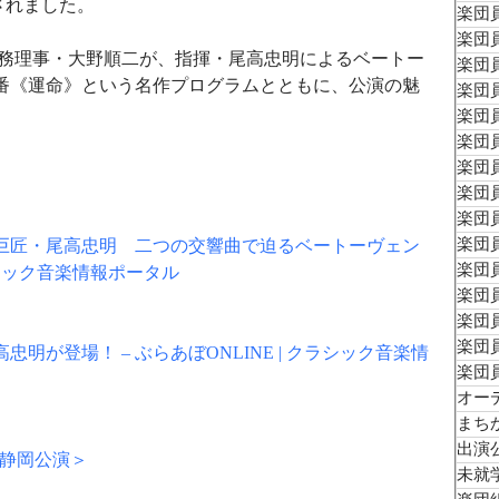
されました。
楽団員
楽団員
常務理事・大野順二が、指揮・尾高忠明によるベートー
楽団員
5番《運命》という名作プログラムとともに、公演の魅
楽団員
楽団員
楽団員
楽団員
楽団員
楽団員
楽団員
巨匠・尾高忠明　二つの交響曲で迫るベートーヴェン
楽団員
クラシック音楽情報ポータル
楽団員
楽団
楽団員
明が登場！ – ぶらあぼONLINE | クラシック音楽情
楽団
オー
まち
出演
奏会＜静岡公演＞
未就