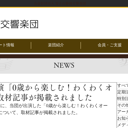
公益財団法人 富士山静岡交響楽団
ート情報
楽団紹介
会員・ご支援
NEWS
演「0歳から楽しむ！わくわくオ
すべ
定期
取材記事が掲載されました
特別
その
10面に、当団が出演した「0歳から楽しむ！わくわくオー
アー
について、取材記事が掲載されました。
お知
メデ