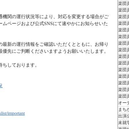
楽団員
楽団員
通機関の運行状況等により、対応を変更する場合がご
楽団員
ームページおよび公式SNSにて速やかにお知らせいた
楽団員
楽団員
楽団員
楽団員
の最新の運行情報をご確認いただくとともに、お帰り
楽団員
最優先にご判断くださいますようお願いいたします。
楽団員
楽団員
待ちしております。
楽団員
楽団員
楽団
況
楽団員
楽団
オー
まち
list/important
出演
未就