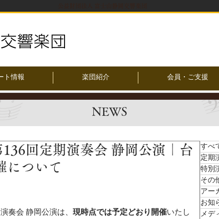
公益財団法人 富士山静岡交響楽団
ート情報
楽団紹介
会員・ご支援
NEWS
新】第136回定期演奏会 静岡公演｜台
すべ
定期
催について
特別
その
アー
お知
期演奏会 静岡公演は、
現時点では予定どおり開催
いたし
メデ