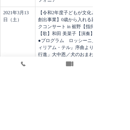
フォニア
2021年3月13
【令和2年度子どもが文化と出会う機会
日（土）
創出事業】0歳から入れる親子クラシッ
クコンサート in 裾野【指揮】和田 一樹
【歌】和田 美菜子【演奏】静岡交響楽団
●プログラム　ロッシーニ／オペラ『ウ
ィリアム・テル』序曲より「スイス軍の
行進」大中恩／犬のおまわりさんアメリ
カ民謡／森のくまさんシャーマン兄弟／
ディズニー音楽「小さな世界」坂田おさ
む／どんな色がすきオッフェンバック／
オペレッタ『天国と地獄』より序曲「地
獄のギャロップ」（フレンチカンカン）
ブラームス／ハンガリー舞曲 第5番エル
ガー／威風堂々 第1番会場：裾野市民文
化センター　大ホール
2021年3月21
【2020年3月29日の代替公演】2020年静