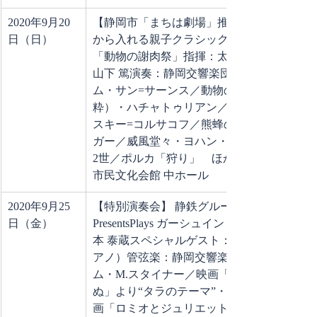
2020年9月20
【静岡市「まちは劇場」推進事業】0歳
日（日）
から入れる親子クラシックコンサート
「動物の謝肉祭」指揮：太田 雅音お話：
山下 篤演奏：静岡交響楽団●プログラ
ム・サン=サーンス／動物の謝肉祭（抜
粋）・ハチャトゥリアン／剣の舞・リム
スキー=コルサコフ／熊蜂の飛行・エル
ガー／威風堂々・ヨハン・シュトラウス
2世／ポルカ「狩り」　ほか会場：静岡
市民文化会館 中ホール
2020年9月25
【特別演奏会】 静鉄グループ
日（金）
PresentsPlays ガーシュイン vol.7指揮：竹
本 泰蔵スペシャルゲスト：奥田 弦（ピ
アノ）管弦楽：静岡交響楽団●プログラ
ム・M.スタイナー／映画「風と共に去り
ぬ」より“タラのテーマ”・N.ロータ／映
画「ロミオとジュリエット」より“愛の