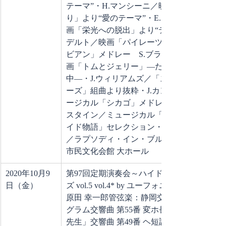
テーマ”・H.マンシーニ／映画「ひまわ
り」より“愛のテーマ”・E.ゴールド／映
画「栄光への脱出」より“テーマ”・K.バ
デルト／映画「パイレーツ・オブ・カリ
ビアン」メドレー　S.ブラッドリー／映
画「トムとジェリー」―ただいまお昼寝
中―・J.ウィリアムズ／「スター・ウォ
ーズ」組曲より抜粋・J.カンダー／ミュ
ージカル「シカゴ」メドレー・L.バーン
スタイン／ミュージカル「ウエスト・サ
イド物語」セレクション・ガーシュイン
／ラプソディ・イン・ブルー会場：静岡
市民文化会館 大ホール
2020年10月9
第97回定期演奏会～ハイドンシリー
日（金）
ズ vol.5 vol.4* by ユーフォニア～指揮：
原田 幸一郎管弦楽：静岡交響楽団●プロ
グラム交響曲 第55番 変ホ長調「学校の
先生」交響曲 第49番 ヘ短調「受難」交