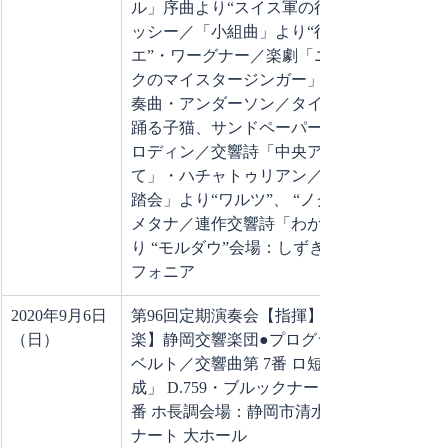
ル」序曲より“スイス軍の行進”・ドビュ
ッシー／「小組曲」より“行列”、“バレ
エ”・ワーグナー／楽劇「ニュルンベル
クのマイスタージンガー」第1幕への前
奏曲・アンダーソン／タイプライター、
踊る子猫、サンドペーパー・バレエ・ボ
ロディン／交響詩「中央アジアの草原に
て」・ハチャトゥリアン／組曲「仮面舞
踏会」より“ワルツ”、 “ノクターン”・ス
メタナ／連作交響詩「わが祖国」よ
り “モルダウ”会場：しずぎんホール ユー
フォニア
2020年9月6日
第96回定期演奏会【指揮】高関 健【管弦
（日）
楽】静岡交響楽団●プログラム・シュー
ベルト／交響曲第 7番 ロ短調「未完
成」 D.759・ブルックナー／交響曲第 7
番 ホ長調会場：静岡市清水文化会館マリ
ナート 大ホール