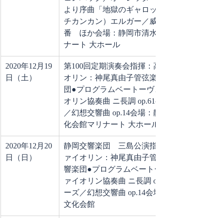
より序曲「地獄のギャロップ」（フレン
チカンカン）エルガー／威風堂々 第1
番　ほか会場：静岡市清水文化会館マリ
ナート 大ホール
2020年12月19
第100回定期演奏会指揮：高関 健ヴァイ
日（土）
オリン：神尾真由子管弦楽：静岡交響楽
団●プログラムベートーヴェン／ヴァイ
オリン協奏曲 ニ長調 op.61ベルリオーズ
／幻想交響曲 op.14会場：静岡市清水文
化会館マリナート 大ホール
2020年12月20
静岡交響楽団　三島公演指揮：高関 健ヴ
日（日）
ァイオリン：神尾真由子管弦楽：静岡交
響楽団●プログラムベートーヴェン／ヴ
ァイオリン協奏曲 ニ長調 op.61ベルリオ
ーズ／幻想交響曲 op.14会場：三島市民
文化会館