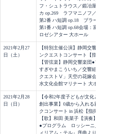
フ・シュトラウス／鍛冶屋のポル
カ op.269　ラフマニノフ／ピアノ協奏曲
第2番 ハ短調 op.18　ブラームス／交響曲
第1番 ハ短調 op.68会場：富士市文化会館
ロゼシアター 大ホール
2021年2月27
【特別主催公演】静岡交響楽団　ドラゴ
日（土）
ンクエストコンサート【指揮】大井 剛史
【管弦楽】静岡交響楽団●プログラム　
すぎやまこういち／交響組曲「ドラゴン
クエストⅤ」天空の花嫁会場：静岡市清
水文化会館マリナート 大ホール
2021年2月28
【令和2年度子どもが文化と出会う機会
日（日）
創出事業】0歳から入れる親子クラシッ
クコンサート in 浜松【指揮】和田 一樹
【歌】和田 美菜子【演奏】静岡交響楽団
●プログラム　ロッシーニ／オペラ『ウ
ィリアム・テル』序曲より「スイス軍の