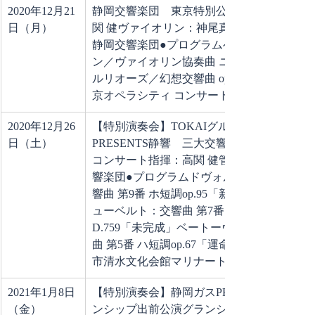
2020年12月21
静岡交響楽団　東京特別公演指揮：高
日（月）
関 健ヴァイオリン：神尾真由子管弦楽：
静岡交響楽団●プログラムベートーヴェ
ン／ヴァイオリン協奏曲 ニ長調 op.61ベ
ルリオーズ／幻想交響曲 op.14会場：東
京オペラシティ コンサートホール
2020年12月26
【特別演奏会】TOKAIグループ
日（土）
PRESENTS静響　三大交響曲スペシャル
コンサート指揮：高関 健管弦楽：静岡交
響楽団●プログラムドヴォルザーク：交
響曲 第9番 ホ短調op.95「新世界より」シ
ューベルト：交響曲 第7番 ロ短調
D.759「未完成」ベートーヴェン：交響
曲 第5番 ハ短調op.67「運命」会場：静岡
市清水文化会館マリナート 大ホール
2021年1月8日
【特別演奏会】静岡ガスPRESENTSグラ
（金）
ンシップ出前公演グランシップ＆静響　