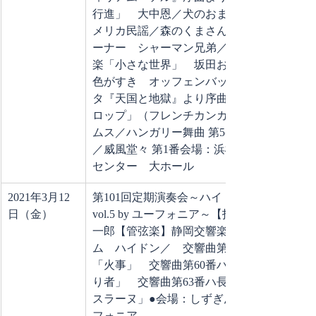
行進」　大中恩／犬のおまわりさん　ア
メリカ民謡／森のくまさん　楽器紹介コ
ーナー　シャーマン兄弟／ディズニー音
楽「小さな世界」　坂田おさむ／どんな
色がすき　オッフェンバック／オペレッ
タ『天国と地獄』より序曲「地獄のギャ
ロップ」（フレンチカンカン）　ブラー
ムス／ハンガリー舞曲 第5番　エルガー
／威風堂々 第1番会場：浜松市浜北文化
センター　大ホール
2021年3月12
第101回定期演奏会～ハイドンシリーズ
日（金）
vol.5 by ユーフォニア～【指揮】原田 幸
一郎【管弦楽】静岡交響楽団●プログラ
ム　ハイドン／　交響曲第59番イ長調
「火事」　交響曲第60番ハ長調「うっか
り者」　交響曲第63番ハ長調「ラ・ロク
スラーヌ」●会場：しずぎんホールユー