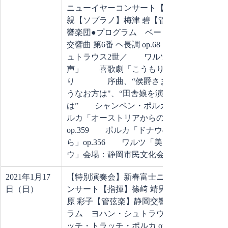
ニューイヤーコンサート【指揮】飯森 範
親【ソプラノ】梅津 碧【管弦楽】静岡交
響楽団●プログラム　ベートーヴェン／
交響曲 第6番 ヘ長調 op.68「田園」　J. シ
ュトラウス2世／　　ワルツ「春の
声」　　喜歌劇「こうもり」よ
り　　　　序曲、“侯爵さま あなたのよ
うなお方は"、“田舎娘を演じるとき
は”　　シャンペン・ポルカ op.211　　ポ
ルカ「オーストリアからの贈り物」
op.359　　ポルカ「ドナウのほとりか
ら」op.356　　ワルツ「美しく青きドナ
ウ」会場：静岡市民文化会館 大ホール
2021年1月17
【特別演奏会】新春富士ニューイヤーコ
日（日）
ンサート【指揮】篠﨑 靖男【ピアノ】上
原 彩子【管弦楽】静岡交響楽団●プログ
ラム　ヨハン・シュトラウス2世／トリ
ッチ・トラッチ・ポルカ op.214　ヨーゼ