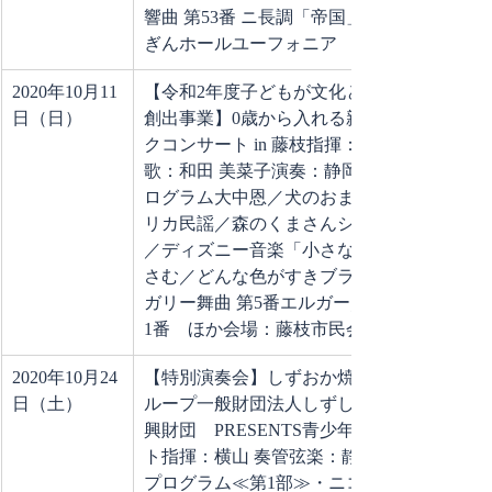
響曲 第53番 ニ長調「帝国」会場：しず
ぎんホールユーフォニア
2020年10月11
【令和2年度子どもが文化と出会う機会
日（日）
創出事業】0歳から入れる親子クラシッ
クコンサート in 藤枝指揮：和田 一樹
歌：和田 美菜子演奏：静岡交響楽団●プ
ログラム大中恩／犬のおまわりさんアメ
リカ民謡／森のくまさんシャーマン兄弟
／ディズニー音楽「小さな世界」坂田お
さむ／どんな色がすきブラームス／ハン
ガリー舞曲 第5番エルガー／威風堂々 第
1番　ほか会場：藤枝市民会館
2020年10月24
【特別演奏会】しずおか焼津信用金庫グ
日（土）
ループ一般財団法人しずしん地域文化振
興財団　PRESENTS青少年名曲コンサー
ト指揮：横山 奏管弦楽：静岡交響楽団●
プログラム≪第1部≫・ニコライ／歌劇