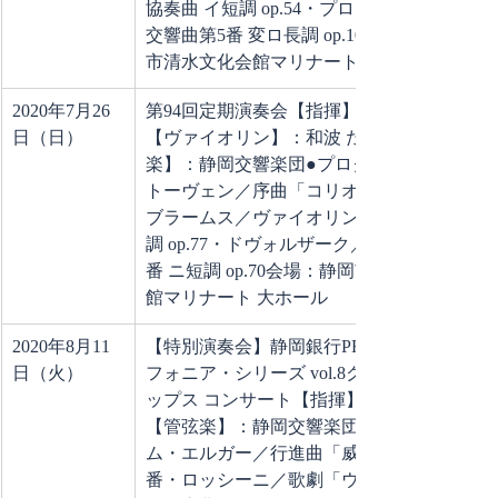
協奏曲 イ短調 op.54・プロコフィエフ／
交響曲第5番 変ロ長調 op.100会場：静岡
市清水文化会館マリナート 大ホール
2020年7月26
第94回定期演奏会【指揮】：梅田 俊明
日（日）
【ヴァイオリン】：和波 たかよし【管弦
楽】：静岡交響楽団●プログラム・ベー
トーヴェン／序曲「コリオラン」op.62・
ブラームス／ヴァイオリン協奏曲 ニ長
調 op.77・ドヴォルザーク／交響曲第7
番 ニ短調 op.70会場：静岡市清水文化会
館マリナート 大ホール
2020年8月11
【特別演奏会】静岡銀行PRESENTS ユー
日（火）
フォニア・シリーズ vol.8クラシック・ポ
ップス コンサート【指揮】：山下一史
【管弦楽】：静岡交響楽団●プログラ
ム・エルガー／行進曲「威風堂々」第1
番・ロッシーニ／歌劇「ウィリアム・テ