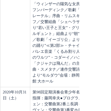
「ウィンザーの陽気な女房たち」序曲・
フンパーディンク／歌劇「ヘンゼルとグ
レーテル」序曲・リムスキー=コルサコ
フ／交響組曲「シェヘラザード」よ
り“若い王子と王女”・グリーグ／「ペー
ルギュント」組曲より“朝”・ボロディン
／歌劇「イーゴリ公」より“ダッタン人
の踊り”≪第2部≫・チャイコフスキー／
バレエ音楽「くるみ割り人形」より“花
のワルツ”・コダーイ／ハンガリー民謡
「クジャクは飛んだ」の主題による変奏
曲・スメタナ／連作交響詩「わが祖国」
より“モルダウ”会場：静岡市民文化会
館 大ホール
2020年10月31
第98回定期演奏会青少年名曲コンサート
日（土）
指揮：藤岡幸夫●プログラムベートーヴ
ェン：交響曲第2番ニ長調 op.36ベートー
ヴェン：交響曲第3番変ホ長調 op.55「英