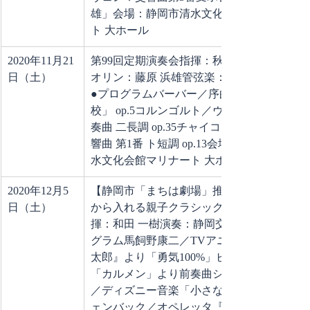
雄」会場：静岡市清水文化会館マリナー
ト 大ホール
2020年11月21
第99回定期演奏会指揮：秋山 和慶ヴァイ
日（土）
オリン：藤原 浜雄管弦楽：静岡交響楽団
●プログラムバーバー／序曲「悪口学
校」 op.5コルンゴルト／ヴァイオリン協
奏曲 二長調 op.35チャイコフスキー／交
響曲 第1番 ト短調 op.13会場：静岡市清
水文化会館マリナート 大ホール
2020年12月5
【静岡市「まちは劇場」推進事業】0歳
日（土）
から入れる親子クラシックコンサート指
揮：和田 一樹演奏：静岡交響楽団●プロ
グラム馬飼野康二／TVアニメ『忍たま乱
太郎』より「勇気100%」ビゼー／オペラ
「カルメン」より前奏曲シャーマン兄弟
／ディズニー音楽「小さな世界」オッフ
ェンバック／オペレッタ『天国と地獄』