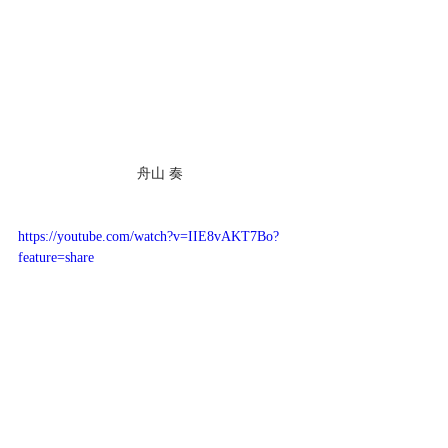
舟山 奏
https://youtube.com/watch?v=IIE8vAKT7Bo?
feature=share