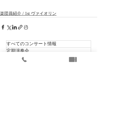
楽団員紹介 / 1st ヴァイオリン
すべてのコンサート情報
定期演奏会
特別演奏会
その他のコンサート
アーカイブ
お知らせ
メディア掲載
楽団員紹介 / 1st ヴァイオリン
楽団員紹介 / 2nd ヴァイオリン
楽団員紹介 / ヴィオラ
楽団員紹介 / チェロ
楽団員紹介 / コントラバス
楽団員紹介 / フルート
楽団員紹介 / オーボエ