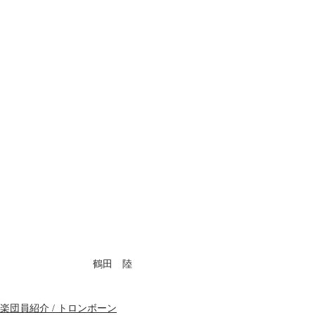
鶴田　陸
楽団員紹介 / トロンボーン