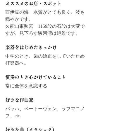
オススメのお店・スポット
西伊豆の海　水質がとても良く、波も
穏やかです。
久能山東照宮　1159段の石段は大変で
すが、見下ろす駿河湾は絶景です。
楽器をはじめたきっかけ
中学のとき、歯の矯正をしていたため
打楽器へ。
演奏のとき心がけていること
常に全体を意識する
好きな作曲家
バッハ、ベートーヴェン、ラフマニノ
フ、etc.
好きな曲（クラシック）