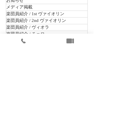
お知らせ
メディア掲載
楽団員紹介 / 1st ヴァイオリン
楽団員紹介 / 2nd ヴァイオリン
楽団員紹介 / ヴィオラ
楽団員紹介 / チェロ
楽団員紹介 / コントラバス
楽団員紹介 / フルート
楽団員紹介 / オーボエ
楽団員紹介 / クラリネット
楽団員紹介 / ファゴット
楽団員紹介 / ホルン
楽団員紹介 / トランペット
楽団員紹介 / トロンボーン
楽団員紹介 / バストロンボーン
楽団員紹介 / ティンパニ
楽団員紹介 / パーカッション
オーディション・採用情報
まちかどコンサート
出演公演