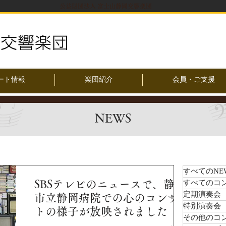
公益財団法人 富士山静岡交響楽団
ート情報
楽団紹介
会員・ご支援
NEWS
すべてのNE
SBSテレビのニュースで、静岡
すべてのコ
定期演奏会
市立静岡病院での心のコンサー
特別演奏会
トの様子が放映されました
その他のコ