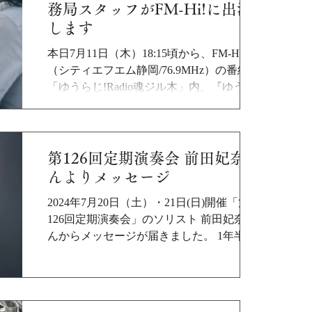
務局スタッフがFM-Hi!に出演
します
本日7月11日（木）18:15頃から、FM-Hi!
（シティエフエム静岡/76.9MHz）の番組
「ゆうらじ!Radio魂ジル木」内、『ゆうラ
ジQuest』のコーナーに、当楽団 事務局長
代理 佐生豊が出演します。 日本オーケスト
ラ連盟の正会員になったことや、静岡市内
で開催される...
第126回定期演奏会 前田妃奈さ
んよりメッセージ
2024年7月20日（土）・21日(日)開催「第
126回定期演奏会」のソリスト 前田妃奈さ
んからメッセージが届きました。 1年半ぶ
りの静響さんとの共演、とても楽しみにし
ております！ 私の都合での曲目変更、申し
訳ない気持ちでいっぱいですが、チャイコ
フスキーも私にとってとても思...