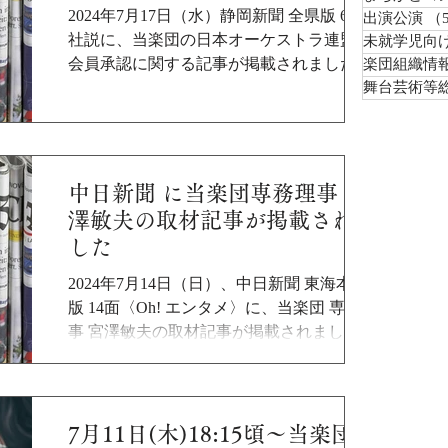
2024年7月17日（水）静岡新聞 全県版 6面
出演公演
（
社説に、当楽団の日本オーケストラ連盟 正
未就学児向
会員承認に関する記事が掲載されました。
楽団組織情
ぜひご覧ください。 記事はこちら
舞台芸術等
https://www.at-
s.com/sp/news/article/shizuoka/1513517.html
中日新聞 に当楽団専務理事 宮
澤敏夫の取材記事が掲載されま
した
2024年7月14日（日）、中日新聞 東海本社
版 14面〈Oh! エンタメ〉に、当楽団 専務理
事 宮澤敏夫の取材記事が掲載されました。
公益社団法人日本オーケストラ連盟 正会員
に承認されるまでの道のりや、今後の展望
などが綴られています。 ぜひご覧くださ
い。
7月11日(木)18:15頃～当楽団事