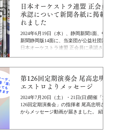
日本オーケストラ連盟 正会員
承認について新聞各紙に掲載さ
れました
2024年6月19日（水）、静岡新聞1面、中日
新聞静岡版14面に、当楽団が公益社団法人
日本オーケストラ連盟 正会員に承認された
ことについて掲載されました。 6月20日
（木）、読売新聞静岡版20面に掲載されま
した。 静岡新聞記事はこちら 当楽団専務理
事...
第126回定期演奏会 尾高忠明マ
エストロよりメッセージ
2024年7月20日（土）・21日(日)開催「第
126回定期演奏会」の指揮者 尾高忠明さん
からメッセージ動画が届きました。 紹介動
画 富士山静岡交響楽団第126回定期演奏会
の詳細はこちら ソリスト 前田妃奈さんから
のメッセージはこちら