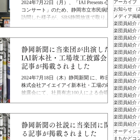
アーカイブ
2024年7月22日（月）、「IAI Presents 心の
お知らせ
（
コンサート」のため、静岡市立市民病院を
メディア掲
訪問した様子が、SBS静岡放送で取り上げ
楽団員紹介 /
られました。 動画もございますので、ぜひ
楽団員紹介 /
ご覧ください。 記事はこちら 「感激して涙
楽団員紹介 
が止まらなくなった。明日も頑張ろうと」
楽団員紹介 /
入院患者に癒やし...
静岡新聞に当楽団が出演した
楽団員紹介 
IAI新本社・工場竣工披露会の
楽団員紹介 
記事が掲載されました
楽団員紹介 
楽団員紹介 
2024年7月18日（木）静岡新聞 に、昨日の
楽団員紹介 
株式会社アイエイアイ新本社・工場の竣工
楽団員紹介 /
披露会にて、社員有志100人による合唱団と
楽団員紹介 
当楽団が共演した様子の取材記事が掲載さ
楽団員紹介 
れました。 ぜひご覧ください。 記事はこち
楽団員紹介 
ら https://www.at-s.com/sp/news/art...
楽団員紹介 
静岡新聞の社説に当楽団に関す
楽団員紹介 
オーディシ
る記事が掲載されました
まちかどコ