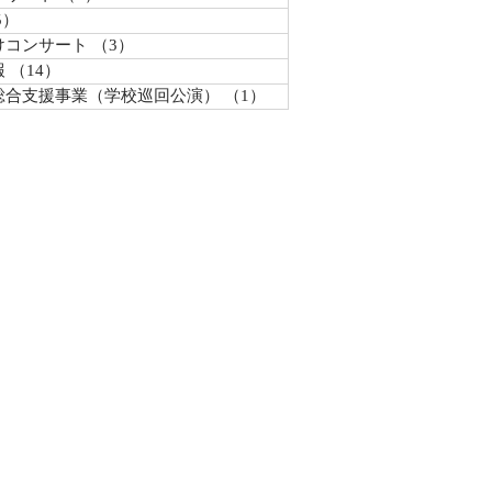
5）
5件の記事
けコンサート
（3）
3件の記事
報
（14）
14件の記事
総合支援事業（学校巡回公演）
（1）
1件の記事