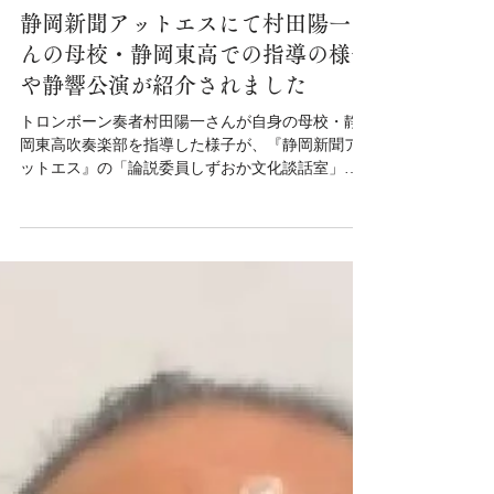
ペシャルメッセージ動画公開
2025年10月4日（土）開催「はじめての！オーケス
トラ入門コンサート」に向けて、指揮者の神成大
輝さん、アナウンサーの小沼みのりさんからのス
ペシャル動画をお届けします。 神成大輝さんが簡
単にプログラムを紹介、そして当日解説＆進行を
務める小沼みのりさんがコンサートについてわか
りやすくナビゲートしています。ぜひご覧くださ
静岡新聞アットエスにて村田陽一さ
い。
んの母校・静岡東高での指導の様子
や静響公演が紹介されました
トロンボーン奏者村田陽一さんが自身の母校・静
岡東高吹奏楽部を指導した様子が、『静岡新聞ア
ットエス』の「論説委員しずおか文化談話室」で
紹介されました。 記事の最後には、村田さんが出
演する当楽団主催「Plays ガーシュイン vol.12 村田
陽一凱旋コンサート」（2025年10月17日開催）の
情報も紹介されています。 ぜひ記事をご覧いただ
き、10月の公演にもご期待ください。