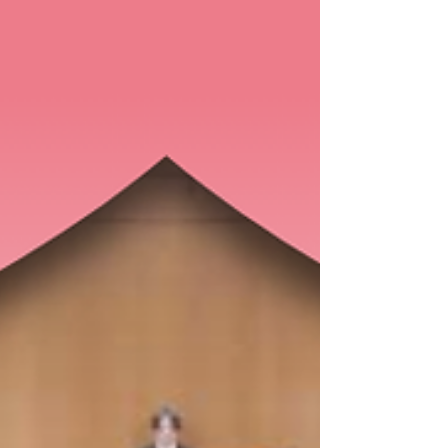
優勝を果たされました。 米田氏には、2025年8月開
催の「青少年名曲コンサート」や「0歳から楽しむ
クラシックコンサート」、また学校向けの音楽教
室においても指揮いただきました。 このたびのご
受賞は、世界における高い評価の証であり、私た
ちにとっても大変誇らしく、喜ばしい出来事で
す。 心よりお祝い申し上げます。