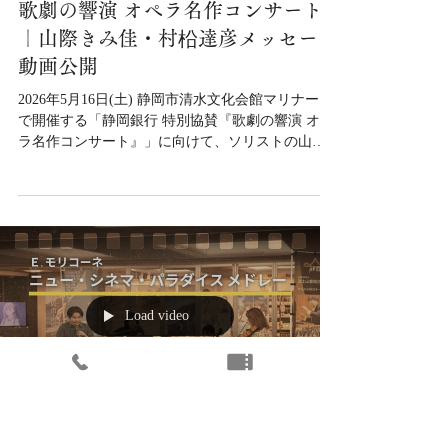
歌劇の響演 オペラ名作コンサート
｜山際きみ佳・村柗達彦メッセージ
動画公開
2026年5月16日(土) 静岡市清水文化会館マリナート
で開催する「静岡銀行 特別協賛『歌劇の響演 オペ
ラ名作コンサート』」に向けて、ソリストの山際
きみ佳さん、村柗達彦さんからメッセージ動画が
届きました。 ぜひ動画をご覧いただき、公演にご
期待ください。
Load video