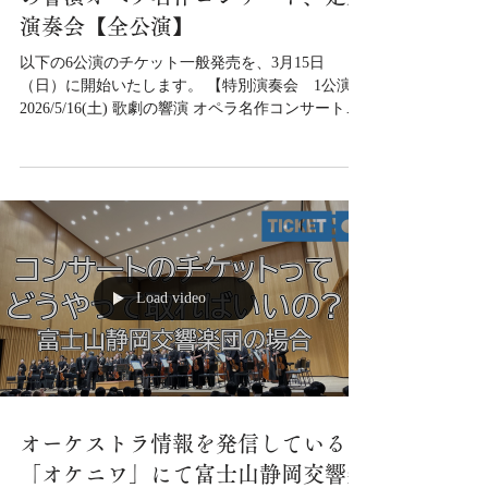
3/15(日)～ 前売券 一般発売｜歌劇
の響演オペラ名作コンサート、定期
演奏会【全公演】
以下の6公演のチケット一般発売を、3月15日
（日）に開始いたします。 【特別演奏会 1公演】
2026/5/16(土) 歌劇の響演 オペラ名作コンサート
【定期演奏会 2026年度全公演】 2026/6/27(土)・
28(日)第136回定期演奏会＜静岡公演・浜松公演＞
2026/7/25(土) 第137回定期演奏会＜静岡公演＞
2026/10/24(土) 第138回定期演奏会＜浜松公演＞
2026/11/28(土)・30(月) 第139回定期演奏会＜静岡公
演・東京特別公演＞ 2027/2/20(土)・21(日)第140回
定期演奏会＜静岡公演・浜松公演＞
Load video