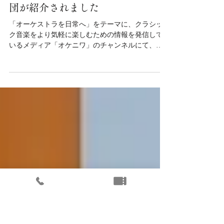
オーケストラ情報を発信している
「オケニワ」にて富士山静岡交響楽
団が紹介されました
「オーケストラを日常へ」をテーマに、クラシッ
ク音楽をより気軽に楽しむための情報を発信して
いるメディア「オケニワ」のチャンネルにて、富
士山静岡交響楽団が紹介されました。 動画では、
当団のチケット予約方法や第135回定期演奏会の様
子、静岡市清水文化会館マリナート周辺の楽しみ
方などが紹介されています。