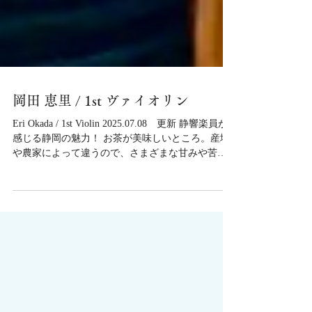
岡田 恵里 / 1st ヴァイオリン
Eri Okada / 1st Violin 2025.07.08 更新 静響楽員が
感じる静岡の魅力！ お茶が美味しいところ。産地
や農家によって違うので、さまざまな甘みや苦
味、香りを堪能出来ます。 オススメのお店・スポ
ット 浜名大橋(今切口という浜名湖と遠州灘がつな
がっている所)からの景色。北には浜名湖や鳥居、
南には遠州灘が広がっている。 湖西市の ベーカリ
ー ヴォルト 浜松市の街角フレンチ食堂 にんパパ