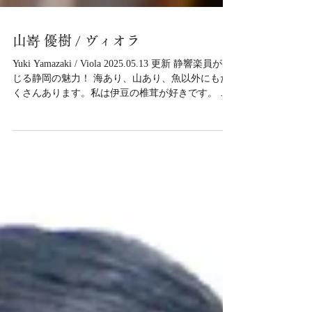
山嵜 優樹 / ヴィオラ
Yuki Yamazaki / Viola 2025.05.13 更新 静響楽員が感
じる静岡の魅力！ 海あり、山あり、魚以外にもた
くさんあります。私は伊豆の椎茸が好きです。 夏
には毎日のように子供達と海水浴に行っていま
す。 オススメのお店・スポット 四季酒菜「風土」
ビストロgawa 楽器をはじめたきっかけ 両親がヴァ
イオリンに憧れて3歳から習ったそうですが始めた
ときの記憶はありません。 演奏のとき心がけてい
ること 緊張感はいつも持ちながら、お客様には楽
しく演奏している姿を見て頂けるようにしていま
す。 好きな作曲家 メンデルスゾーン 好きな曲（ク
ラシック） メンデルスゾーンのイタリア 好きな
曲・アーティスト（クラシック以外） 木村大さん
というギタリストが好きです。 趣味・特技（音楽
以外） テニスが大好きで近くのコートでかなりの