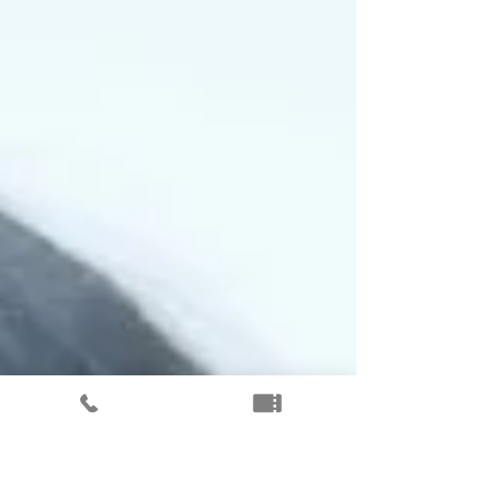
楽器をはじめたきっかけ 近所のお友達が習ってい
たのを見て。 演奏のとき心がけていること 音楽に
没頭すること。指揮者の意向に添う表現を心掛け
ること。アンサンブルを楽しむこと。 好きな作曲
家 バッハ、モーツァルト、ブラームス、ラフマニ
ノフ、スクリャービン… 書ききれません！ 趣味・
特技（音楽以外） 趣味：犬、お茶すること 休日の
過ごし方 犬に会いに行く。 家でまったりスイーツ
＆お茶を楽しむ。 自然を求めてドライブ。 岡田 恵
里 / ヴァイオリン