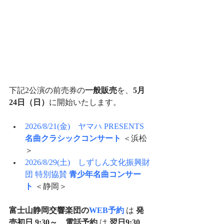
下記2公演の前売券の
一般販売
を、
5月
24日（日）
に開始いたします。
2026/8/21(金)　ヤマハ PRESENTS 
名曲クラシックコンサート
 ＜浜松
＞
2026/8/29(土)　しずしん文化振興財
団 特別協賛 
青少年名曲コンサー
ト
 ＜静岡＞
富士山静岡交響楽団の
WEB予約
は 
発
売初日 9:30～
、
電話予約
 は 
翌日9:30