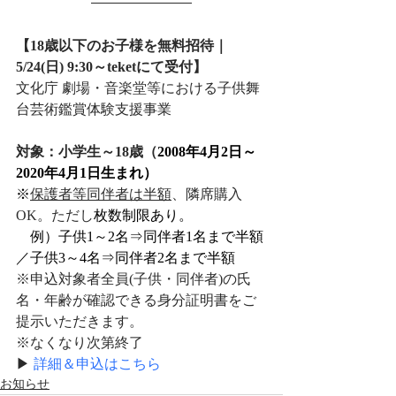
【18歳以下のお子様を無料招待｜
5/24(日) 9:30～teketにて受付】
文化庁 劇場・音楽堂等における子供舞
台芸術鑑賞体験支援事業
対象：小学生～18歳（
2008年4月2日～
2020年4月1日生まれ）
※
保護者等同伴者は半額
、隣席購入
OK。ただし
枚数制限あり。
　例）子供1～2名⇒同伴者1名まで半額
／子供3～4名⇒同伴者2名まで半額
※
申込対象者全員(子供・同伴者)の氏
名・年齢が確認できる身分証明書をご
提示いただきます。
※なくなり次第終了
▶ 
詳細＆申込はこちら
お知らせ